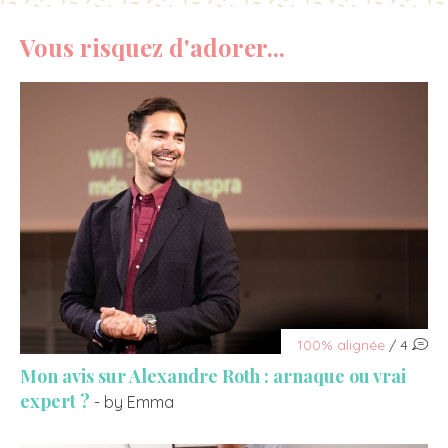
Vous risquez d'adorer...
100% alignée
/ 4
Mon avis sur Alexandre Roth : arnaque ou vrai
expert ?
- by Emma