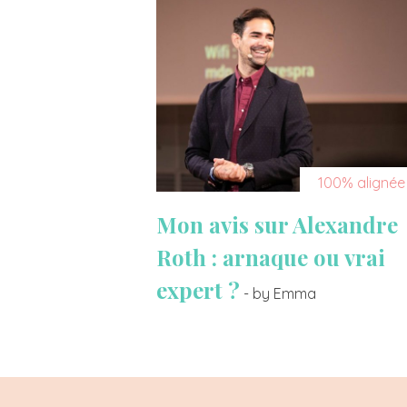
100% alignée
Mon avis sur Alexandre
Roth : arnaque ou vrai
expert ?
- by Emma