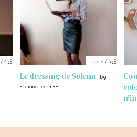
/ 4
Style
/ 6
Le dressing de Solenn
Cou
- by
col
Floriane Team BH
n’i