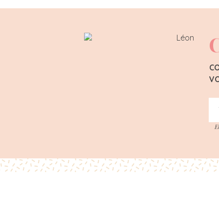
C
CO
VO
E