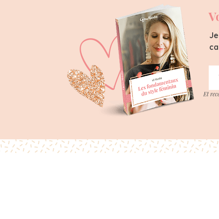
V
Je
ca
Et rec