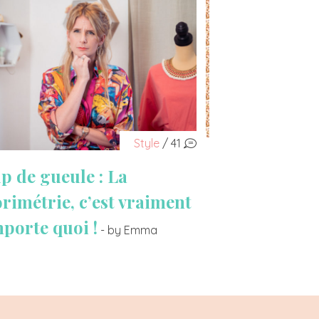
Style
/ 41
p de gueule : La
orimétrie, c’est vraiment
mporte quoi !
- by Emma