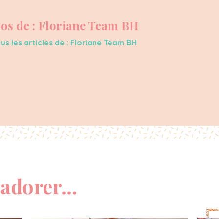
os de : Floriane Team BH
us les articles de : Floriane Team BH
adorer...