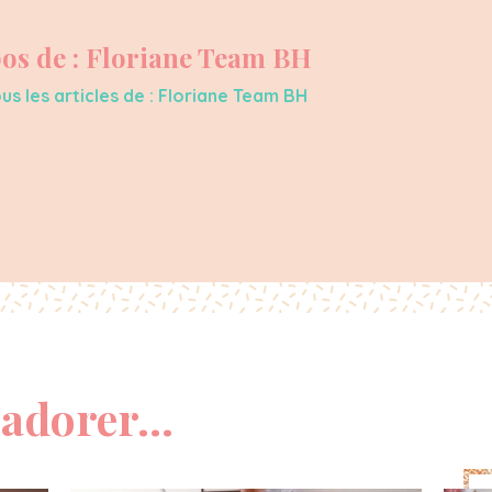
os de : Floriane Team BH
us les articles de : Floriane Team BH
adorer...