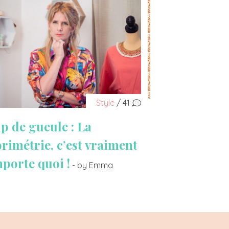
Style
/ 41
p de gueule : La
orimétrie, c’est vraiment
mporte quoi !
- by Emma