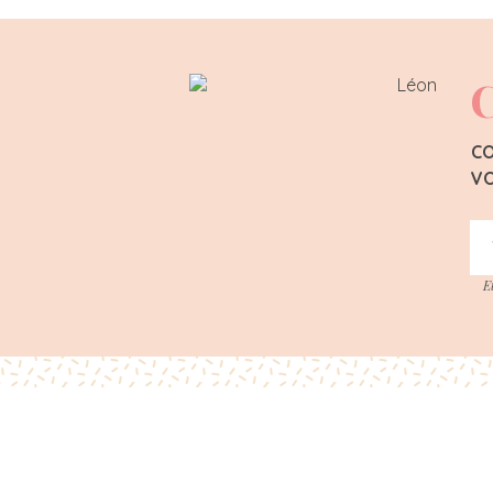
C
CO
VO
E