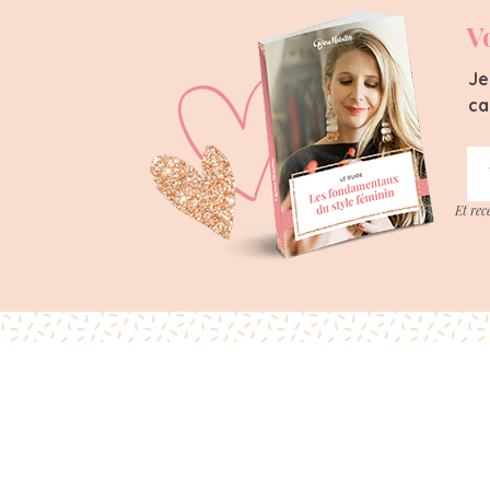
V
Je
ca
Et rec