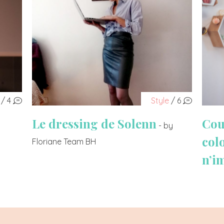
/ 4
Style
/ 6
Le dressing de Solenn
Cou
- by
col
Floriane Team BH
n’i