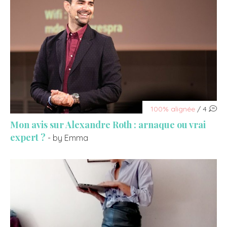
100% alignée
/ 4
Mon avis sur Alexandre Roth : arnaque ou vrai
expert ?
- by Emma