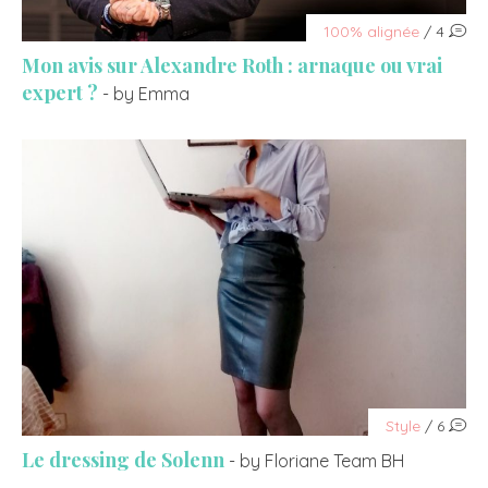
100% alignée
/ 4
Mon avis sur Alexandre Roth : arnaque ou vrai
expert ?
- by Emma
Style
/ 6
Le dressing de Solenn
- by Floriane Team BH