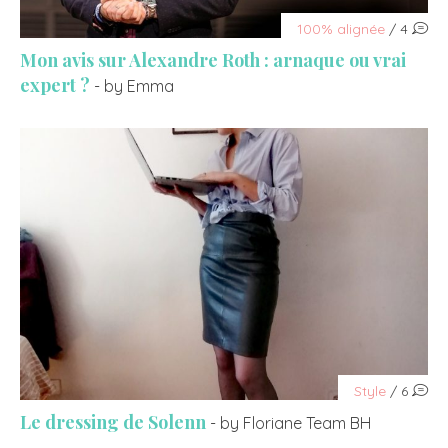
100% alignée
/ 4
Mon avis sur Alexandre Roth : arnaque ou vrai
expert ?
- by Emma
Style
/ 6
Le dressing de Solenn
- by Floriane Team BH