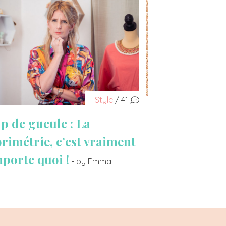
Style
/ 41
p de gueule : La
orimétrie, c’est vraiment
mporte quoi !
- by Emma