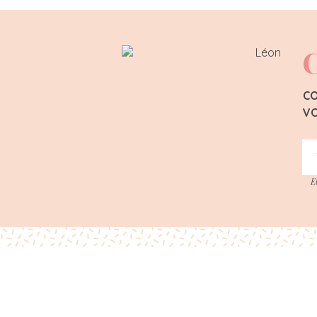
C
CO
VO
E