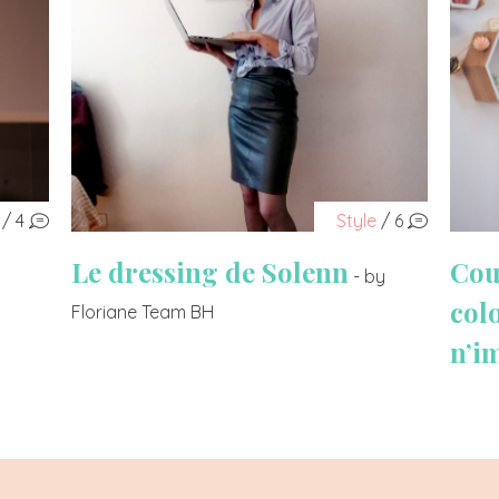
/ 4
Style
/ 6
Le dressing de Solenn
Cou
- by
col
Floriane Team BH
n’i