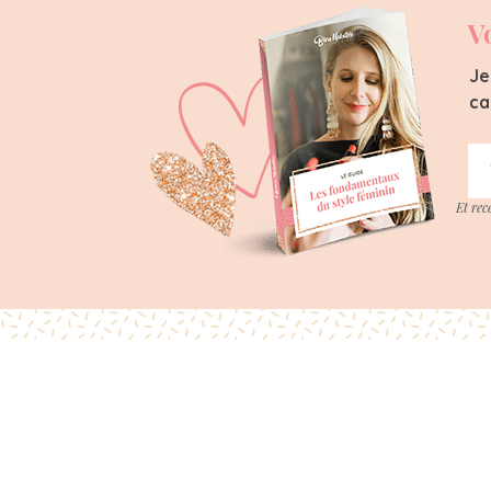
V
Je
ca
Et rec