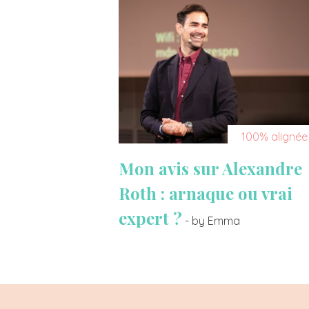
100% alignée
Mon avis sur Alexandre
Roth : arnaque ou vrai
expert ?
- by Emma