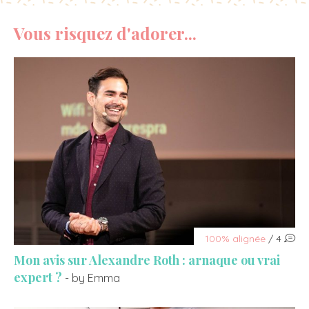
Vous risquez d'adorer...
100% alignée
/ 4
Mon avis sur Alexandre Roth : arnaque ou vrai
expert ?
- by Emma