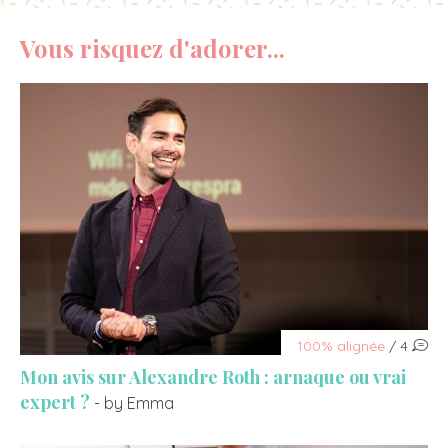
Vous risquez d'adorer...
100% alignée
/ 4
Mon avis sur Alexandre Roth : arnaque ou vrai
expert ?
- by Emma