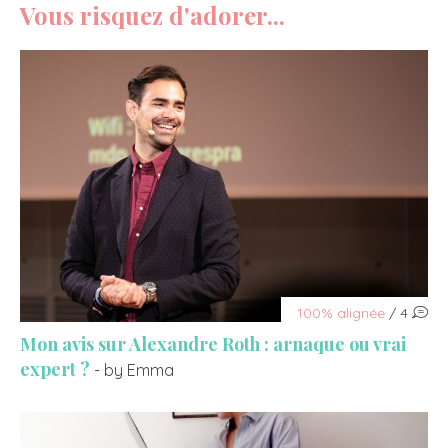
Vous risquez d'adorer...
100% alignée
/ 4
Mon avis sur Alexandre Roth : arnaque ou vrai
expert ?
- by Emma