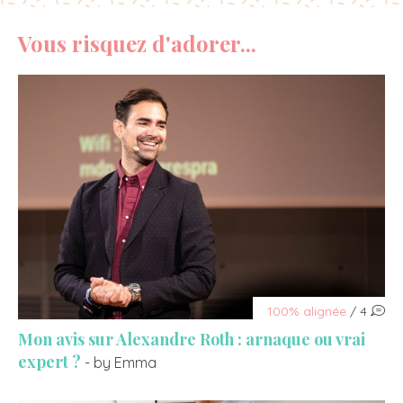
Vous risquez d'adorer...
100% alignée
/ 4
Mon avis sur Alexandre Roth : arnaque ou vrai
expert ?
- by Emma