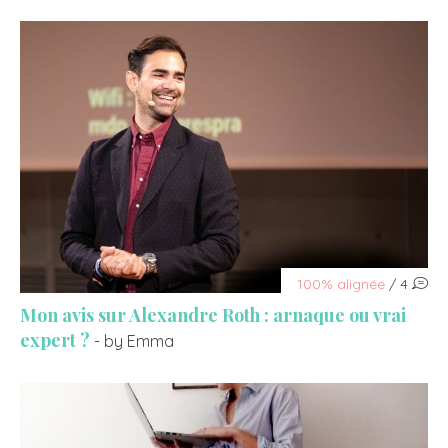
100% alignée
/ 4
Mon avis sur Alexandre Roth : arnaque ou vrai
expert ?
- by Emma