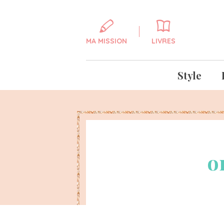
MA MISSION
LIVRES
Style
o