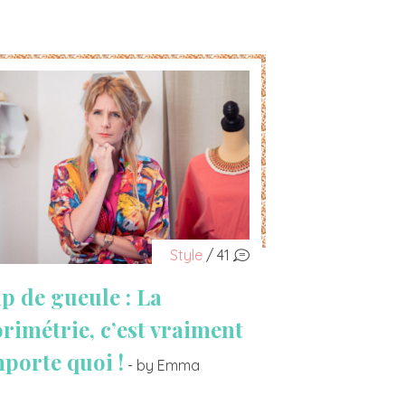
Style
/ 41
p de gueule : La
orimétrie, c’est vraiment
mporte quoi !
- by Emma