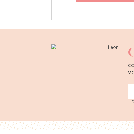
C
CO
VO
E