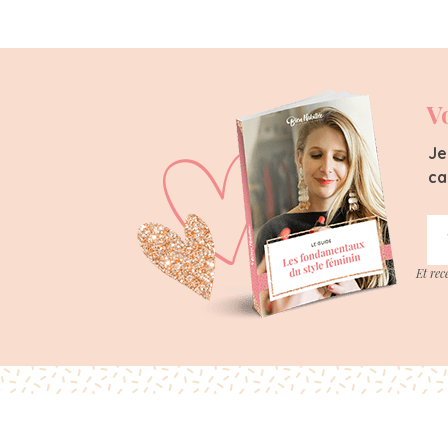
V
Je
ca
Et rec