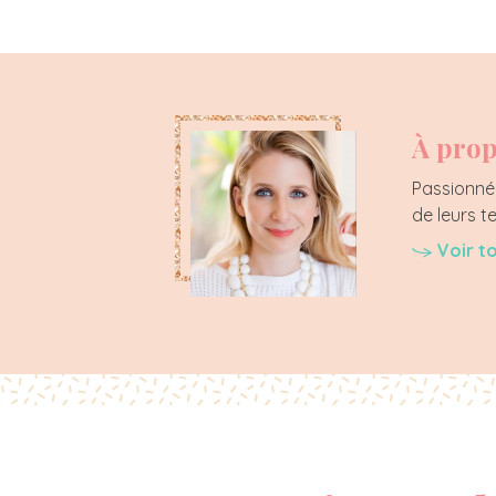
À prop
Passionnée
de leurs t
Voir t