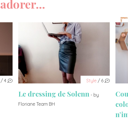
adorer...
/ 4
Style
/ 6
Le dressing de Solenn
Cou
- by
col
Floriane Team BH
n’i