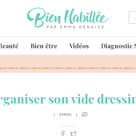
Beauté
Bien être
Vidéos
Diagnostic 
rganiser son vide dressi
|
EMMA
|