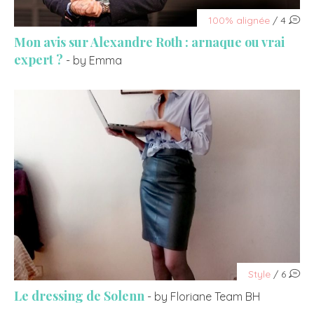
100% alignée
/ 4
Mon avis sur Alexandre Roth : arnaque ou vrai
expert ?
- by Emma
Style
/ 6
Le dressing de Solenn
- by Floriane Team BH