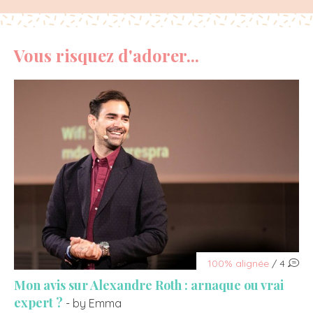
Vous risquez d'adorer...
100% alignée
/ 4
Mon avis sur Alexandre Roth : arnaque ou vrai
expert ?
- by Emma