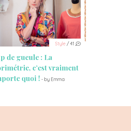
Style
/ 41
p de gueule : La
orimétrie, c’est vraiment
mporte quoi !
- by Emma