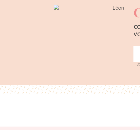
C
CO
VO
E
En outre, ce site n’est p