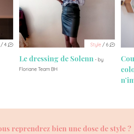
/ 4
Style
/ 6
Le dressing de Solenn
Cou
- by
col
Floriane Team BH
n’i
ous reprendrez bien une dose de style ?