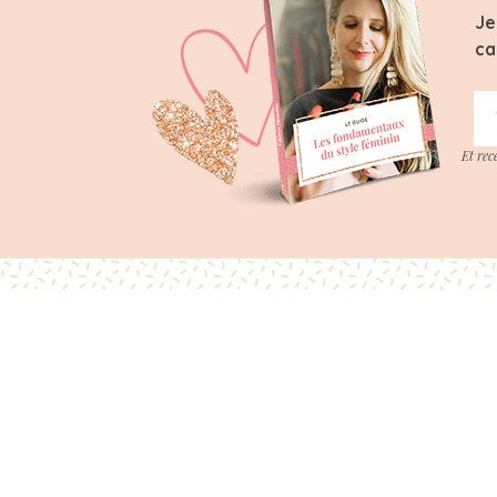
Je
ca
Et rec