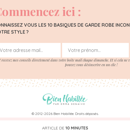
ommencez ici :
NNAISSEZ VOUS LES 10 BASIQUES DE GARDE ROBE INC
TRE STYLE ?
t recevez mes conseils directement dans votre boite mail chaque dimanche. Et si cela ne 
pouvez vous désinscrire en un clic !
© 2012-2026 Bien Habillée. Droits déposés.
Ce site ne fait pas partie du site web Facebook ou de Facebook, Inc.
as endossé par Facebook en aucune façon. Facebook est une marque déposée de Face
ARTICLE DE
10 MINUTES