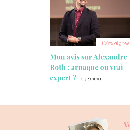
100% alignée
Mon avis sur Alexandre
Roth : arnaque ou vrai
expert ?
- by Emma
V