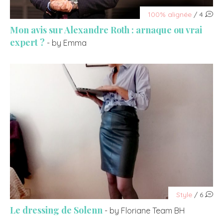
100% alignée
/ 4
Mon avis sur Alexandre Roth : arnaque ou vrai
expert ?
- by Emma
Style
/ 6
Le dressing de Solenn
- by Floriane Team BH