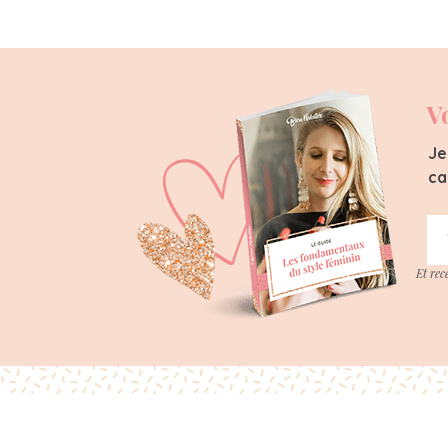
V
Je
ca
Et rec