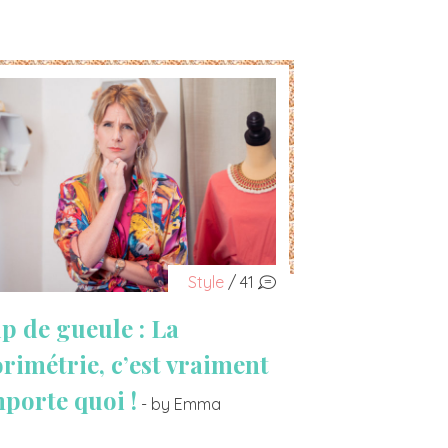
Style
/ 41
p de gueule : La
orimétrie, c’est vraiment
mporte quoi !
- by Emma