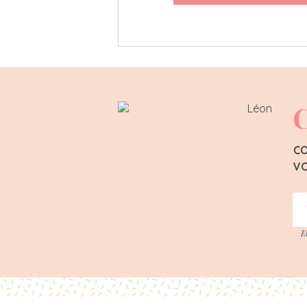
C
CO
VO
E