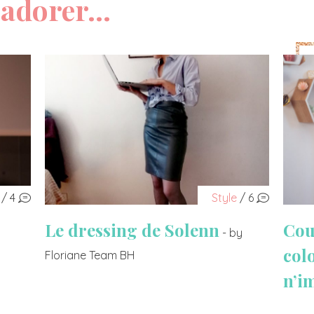
adorer...
/ 4
Style
/ 6
Le dressing de Solenn
Cou
- by
col
Floriane Team BH
n’i