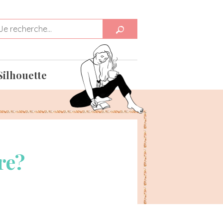
Silhouette
re?