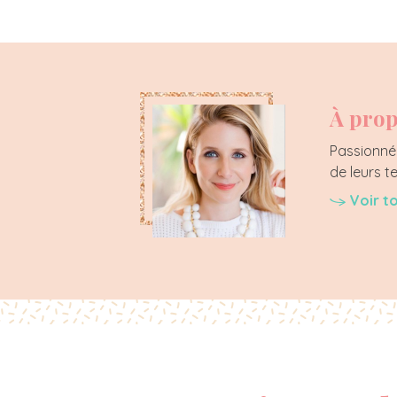
À prop
Passionnée
de leurs t
Voir t