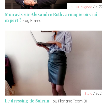
100% alignée
/ 4
Mon avis sur Alexandre Roth : arnaque ou vrai
expert ?
- by Emma
Style
/ 6
Le dressing de Solenn
- by Floriane Team BH