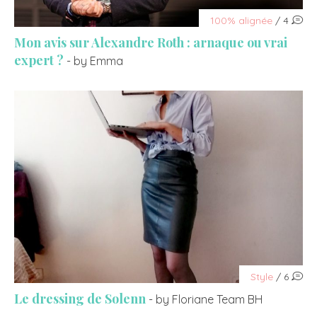
100% alignée
/ 4
Mon avis sur Alexandre Roth : arnaque ou vrai
expert ?
- by Emma
Style
/ 6
Le dressing de Solenn
- by Floriane Team BH