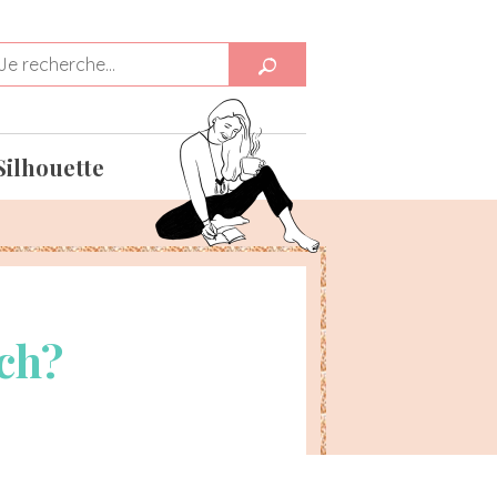
Silhouette
ch?