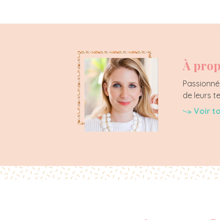
À prop
Passionnée
de leurs t
Voir t