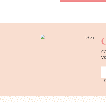
C
CO
VO
E