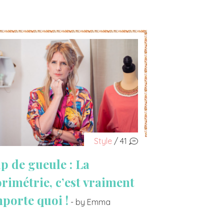
Style
/ 41
p de gueule : La
orimétrie, c’est vraiment
mporte quoi !
- by Emma