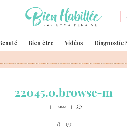
Beauté
Bien être
Vidéos
Diagnostic 
22045.0.browse-m
|
EMMA
|