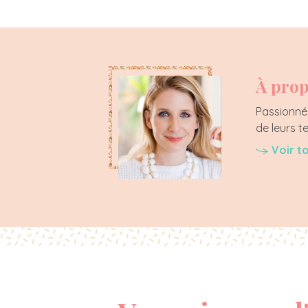
À prop
Passionnée
de leurs t
Voir t