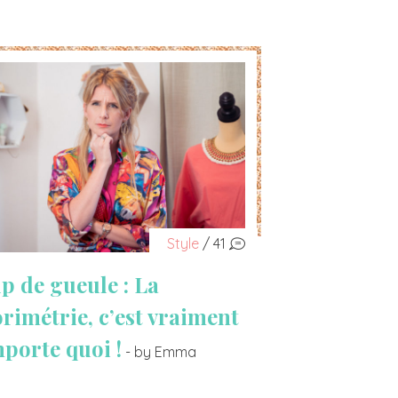
Style
/ 41
p de gueule : La
orimétrie, c’est vraiment
mporte quoi !
- by Emma