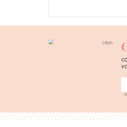
C
CO
VO
E