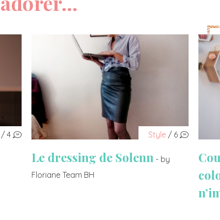
adorer...
/ 4
Style
/ 6
Le dressing de Solenn
Cou
- by
col
Floriane Team BH
n’i