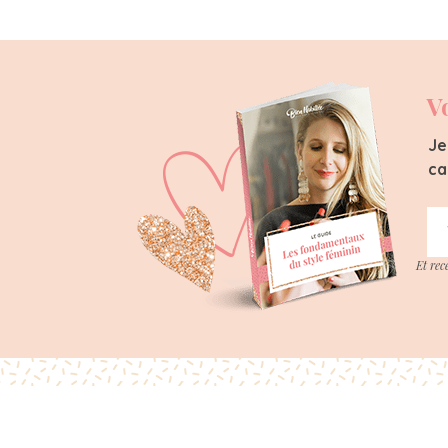
V
Je
ca
Et rec