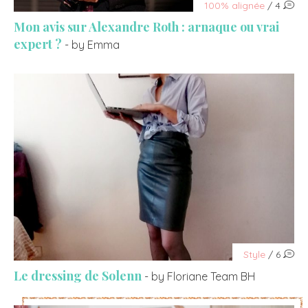
100% alignée
/ 4
Mon avis sur Alexandre Roth : arnaque ou vrai
expert ?
- by Emma
Style
/ 6
Le dressing de Solenn
- by Floriane Team BH