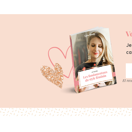
V
Je
ca
Et rec