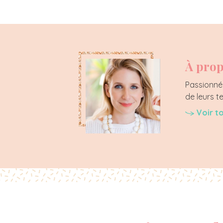
À prop
Passionnée
de leurs t
Voir t