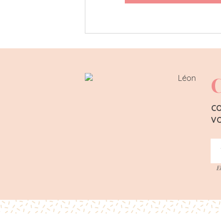
C
CO
VO
E