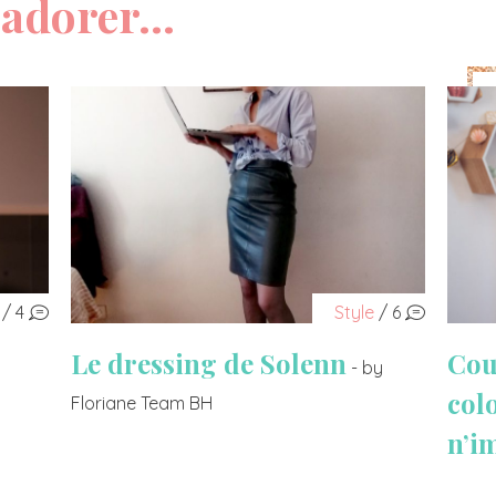
adorer...
/ 4
Style
/ 6
Le dressing de Solenn
Cou
- by
col
Floriane Team BH
n’i