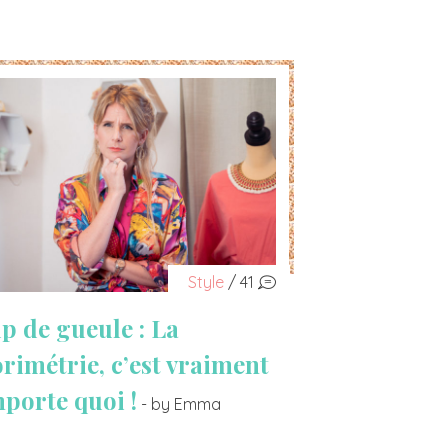
Style
/ 41
p de gueule : La
orimétrie, c’est vraiment
mporte quoi !
- by Emma