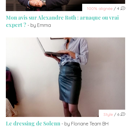
100% alignée
/ 4
Mon avis sur Alexandre Roth : arnaque ou vrai
expert ?
- by Emma
Style
/ 6
Le dressing de Solenn
- by Floriane Team BH