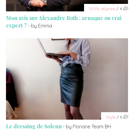
100% alignée
/ 4
Mon avis sur Alexandre Roth : arnaque ou vrai
expert ?
- by Emma
Style
/ 6
Le dressing de Solenn
- by Floriane Team BH