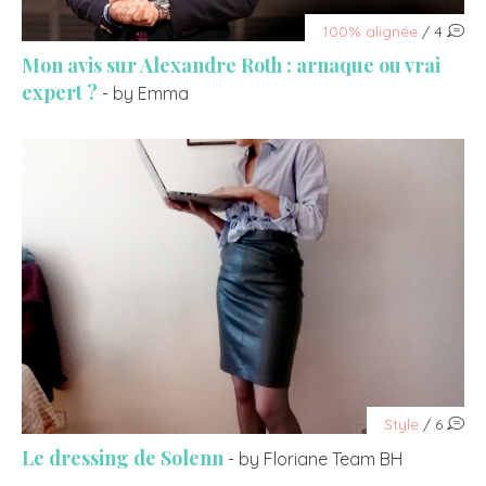
100% alignée
/ 4
Mon avis sur Alexandre Roth : arnaque ou vrai
expert ?
- by Emma
Style
/ 6
Le dressing de Solenn
- by Floriane Team BH