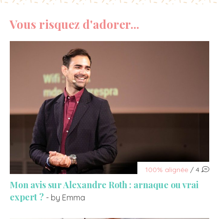
Vous risquez d'adorer...
100% alignée
/ 4
Mon avis sur Alexandre Roth : arnaque ou vrai
expert ?
- by Emma