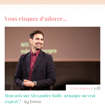
Vous risquez d'adorer...
100% alignée
/ 4
Mon avis sur Alexandre Roth : arnaque ou vrai
expert ?
- by Emma