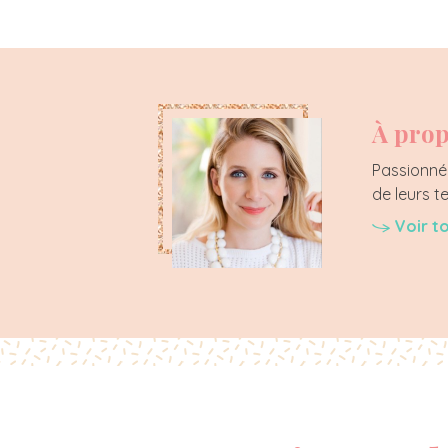
À prop
Passionnée
de leurs t
Voir t