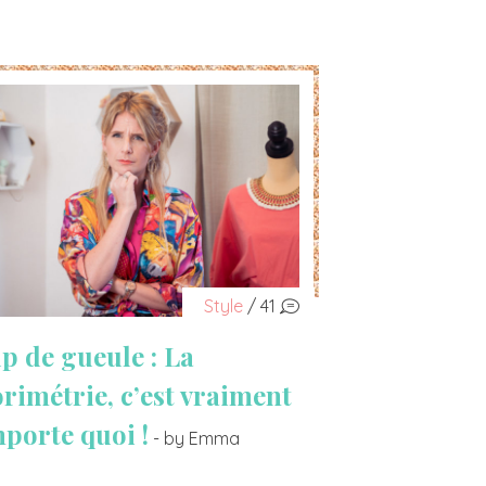
Style
/ 41
p de gueule : La
orimétrie, c’est vraiment
mporte quoi !
- by Emma