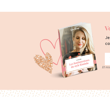
V
Je
ca
Et rec