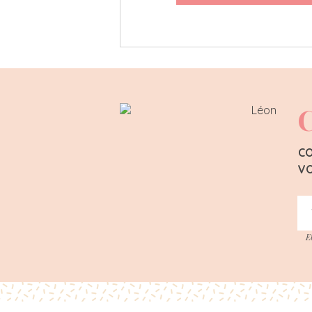
C
CO
VO
E