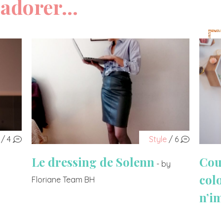
adorer...
/ 4
Style
/ 6
Le dressing de Solenn
Cou
- by
col
Floriane Team BH
n’i