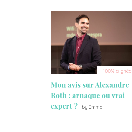
100% alignée
Mon avis sur Alexandre
Roth : arnaque ou vrai
expert ?
- by Emma