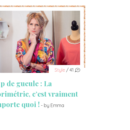
Style
/ 41
p de gueule : La
orimétrie, c’est vraiment
mporte quoi !
- by Emma