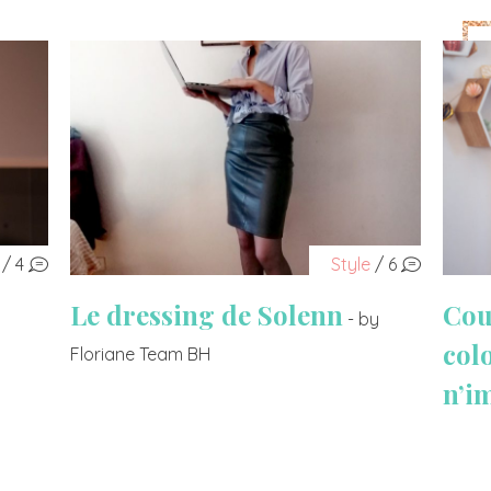
/ 4
Style
/ 6
Le dressing de Solenn
Cou
- by
col
Floriane Team BH
n’i