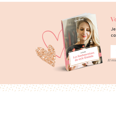
V
Je
ca
Et rec