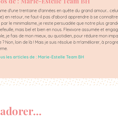
os de : Marie-Estelle Team BH
e d'une trentaine d'années en quête du grand amour... celui 
e) en retour, ne faut-il pas d'abord apprendre à se connaître 
 par le minimalisme, je reste persuadée que notre plus gran
efeuille, mais bel et bien en nous. Flexivore assumée et en
e, je fais de mon mieux, au quotidien, pour réduire mon impac
 ? Non, loin de là ! Mais je suis résolue à m'améliorer, à progre
ême.
ous les articles de : Marie-Estelle Team BH
adorer...