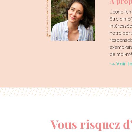
À prop
Jeune femm
être aimé(
Intéressée
notre port
responsabl
exemplaire
de moi-m
Voir t
Vous risquez d'