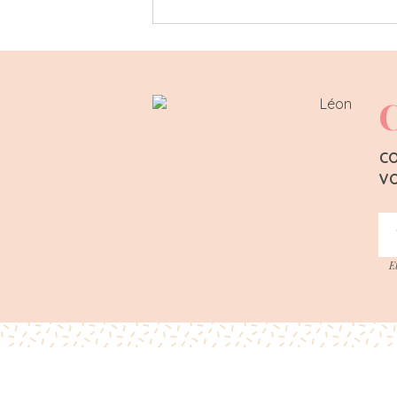
C
CO
VO
E