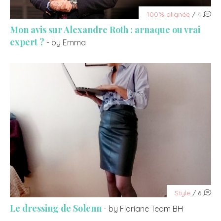
100% alignée
/ 4
Mon avis sur Alexandre Roth : arnaque ou vrai
expert ?
- by Emma
Style
/ 6
Le dressing de Solenn
- by Floriane Team BH