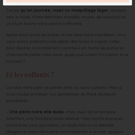
souligner votre regard même quand la lumière diminue.
Tandis
qu’en journée, visez un maquillage léger
, tendant
vers le nude. Votre teint bien travaillé, un peu de mascara et
un blush bonne mine seront suffisants.
Après avoir posé les bases d’une robe noire caméléon, nous
vous avons préparé juste après des looks à copier-coller
pour illustrer concrètement comme il est facile de porter la
charmante petite robe noire, quels que soient l’occasion et le
moment !
Et les collants ?
La robe noire peut se porter avec ou sans collants. Mais si
vous voulez protéger vos gambettes du froid, plusieurs
possibilités :
–
Une paire noire elle aussi
, mais avec de la fantaisie.
Attention, une fantaisie toute relative ! Des motifs basiques
comme les pois (plumetis), la résille fine ou la dentelle
allègeront votre silhouette contrairement à un noir opaque