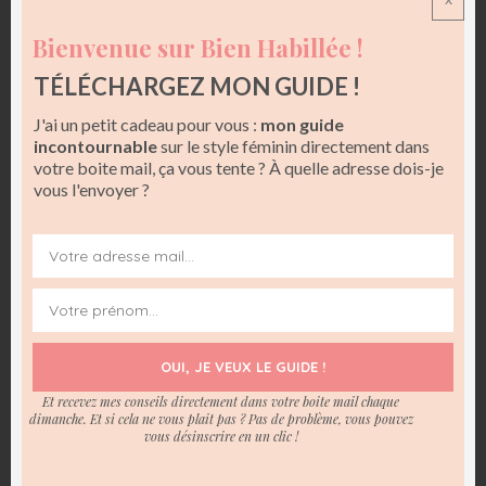
Bienvenue sur Bien Habillée !
TÉLÉCHARGEZ MON GUIDE !
J'ai un petit cadeau pour vous :
mon guide
incontournable
sur le style féminin directement dans
votre boite mail, ça vous tente ? À quelle adresse dois-je
vous l'envoyer ?
Pinterest
OUI, JE VEUX LE GUIDE !
Et recevez mes conseils directement dans votre boite mail chaque
Pour sortir le soir
, appuyez un peu plus le maquillage des
dimanche. Et si cela ne vous plait pas ? Pas de problème, vous pouvez
yeux
pour capter la lumière et les mettre en valeur. Par
vous désinscrire en un clic !
exemple, mettez une touche de fard clair et irisé au coin
interne de l’œil ainsi que sous l’arcade sourcilière pour