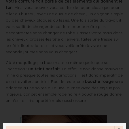
Votre coiffure fait partie de ces éléments qui donnent le
ton
. Ainsi vous pouvez vous coiffer de façon classique pour
aller au bureau, avec une queue de cheval, un chignon simple
ou des cheveux plaqués ou lissés. Une fois sortie du travail, il
vous suffit de changer de coiffure pour paraître plus
décontractée sans changer de robe. Passez votre main dans
les cheveux, brossez-les tête à l’envers, faites une tresse sur
le côté, floutez la raie… et vous voilà prête à vivre une
seconde journée sans vous changer !
Côté maquillage, la base reste la même quelle que soit
l’occasion :
un teint parfait
. En effet, le noir donne mauvaise
mine à presque toutes les carnations. Il est donc impératif de
bien travailler son teint. Pour le reste, une
bouche rouge
sera
adaptée à une soirée ou à une journée avec des enjeux pro
majeurs, car cet ensemble robe noire + bouche rouge donne
un résultat très apprêté mais aussi assuré.
x