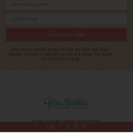
VÉRIFIER EN VIDÉO
Et recevez mes conseils directement dans votre boite mail chaque
dimanche. Et si cela ne vous plait pas ? Pas de problème, vous pouvez
vous désinscrire en un clic !
© 2012-2026 Bien Habillée. Droits déposés.
Ce site ne fait pas partie du site web Facebook ou de Facebook, Inc.
6
En outre, ce site n’est pas endossé par Facebook en aucune façon. Facebook est