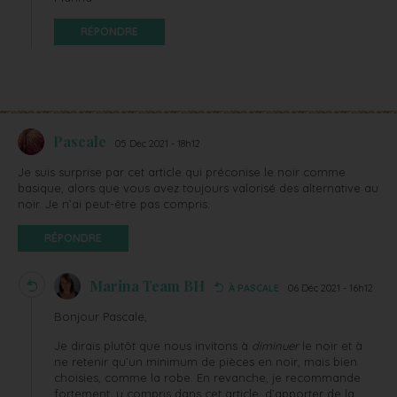
RÉPONDRE
Pascale
05 Déc 2021 - 18h12
Je suis surprise par cet article qui préconise le noir comme
basique, alors que vous avez toujours valorisé des alternative au
noir. Je n’ai peut-être pas compris.
RÉPONDRE
Marina Team BH
À PASCALE
06 Déc 2021 - 16h12
Bonjour Pascale,
Je dirais plutôt que nous invitons à
diminuer
le noir et à
ne retenir qu’un minimum de pièces en noir, mais bien
choisies, comme la robe. En revanche, je recommande
fortement, y compris dans cet article, d’apporter de la