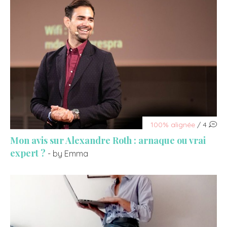
100% alignée
/ 4
Mon avis sur Alexandre Roth : arnaque ou vrai
expert ?
- by Emma