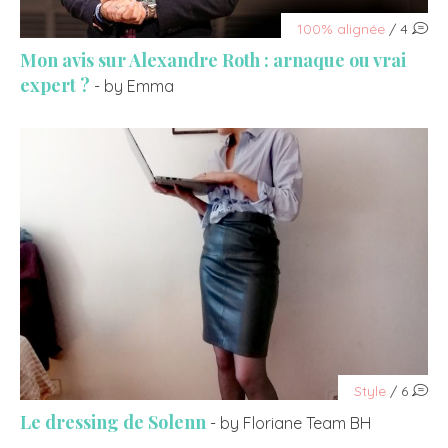
100% alignée
/ 4
Mon avis sur Alexandre Roth : arnaque ou vrai
expert ?
- by Emma
Style
/ 6
Le dressing de Solenn
- by Floriane Team BH