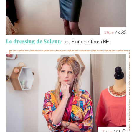
Style
/ 6
Le dressing de Solenn
- by Floriane Team BH
Style
/ 41