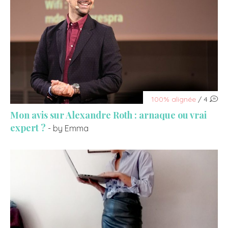
100% alignée
/ 4
Mon avis sur Alexandre Roth : arnaque ou vrai
expert ?
- by Emma