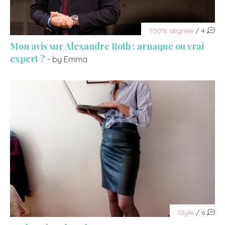
100% alignée
/ 4
Mon avis sur Alexandre Roth : arnaque ou vrai
expert ?
- by Emma
Style
/ 6