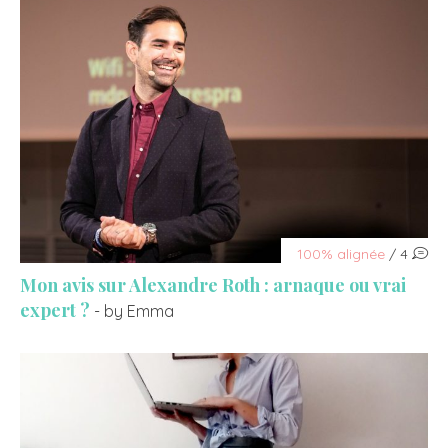
100% alignée
/ 4
Mon avis sur Alexandre Roth : arnaque ou vrai
expert ?
- by Emma