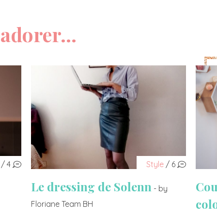
adorer...
/ 4
Style
/ 6
Le dressing de Solenn
Cou
- by
col
Floriane Team BH