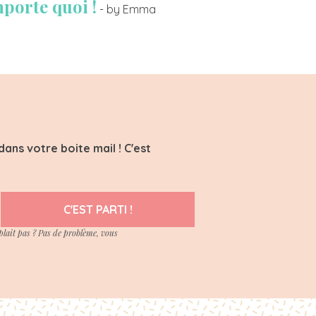
mporte quoi !
- by Emma
ans votre boite mail ! C'est
C'EST PARTI !
plait pas ? Pas de problème, vous