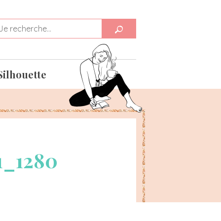
Silhouette
1_1280