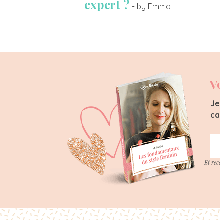
expert ?
- by Emma
V
Je
ca
Et rec