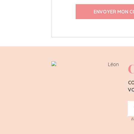
ENVOYER MON C
C
CO
VO
E