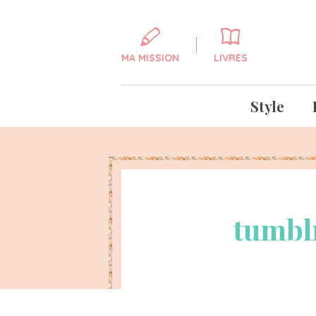
MA MISSION
LIVRES
Style
tumbl