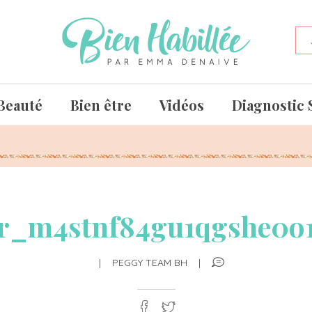
Beauté
Bien être
Vidéos
Diagnostic 
r_m4stnf84gu1qgshe0o
|
PEGGY TEAM BH
|