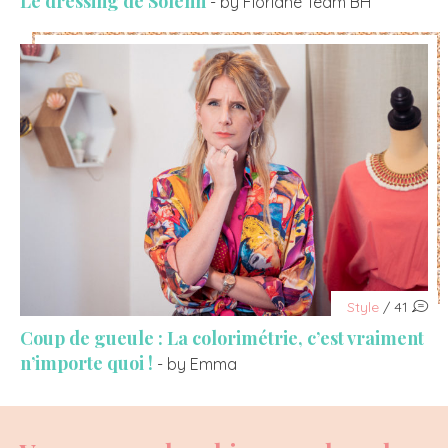
Le dressing de Solenn
- by Floriane Team BH
Style
/ 41
Coup de gueule : La colorimétrie, c’est vraiment
n’importe quoi !
- by Emma