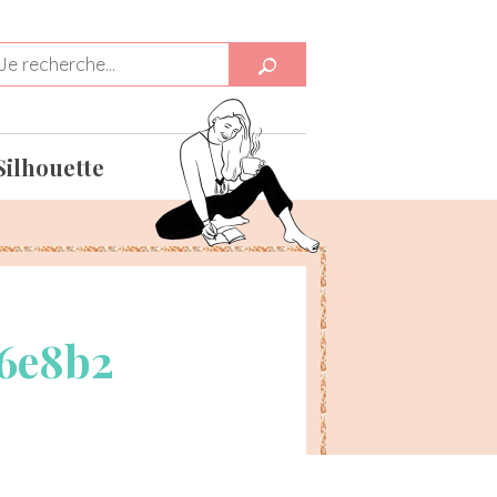
Silhouette
a6e8b2