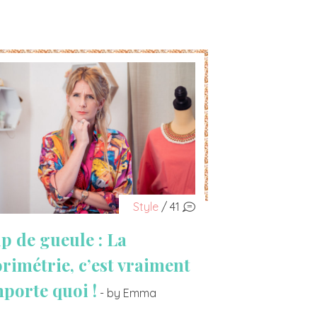
Style
/ 41
p de gueule : La
orimétrie, c’est vraiment
mporte quoi !
- by Emma