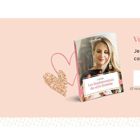
V
Je
ca
Et rec