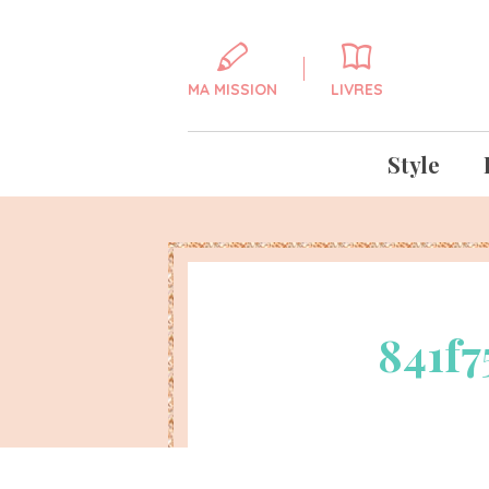
MA MISSION
LIVRES
Style
841f7