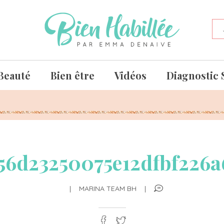
Beauté
Bien être
Vidéos
Diagnostic 
56d23250075e12dfbf226
|
MARINA TEAM BH
|