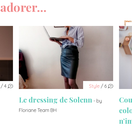
adorer...
/ 4
Style
/ 6
Le dressing de Solenn
Cou
- by
col
Floriane Team BH
n’i