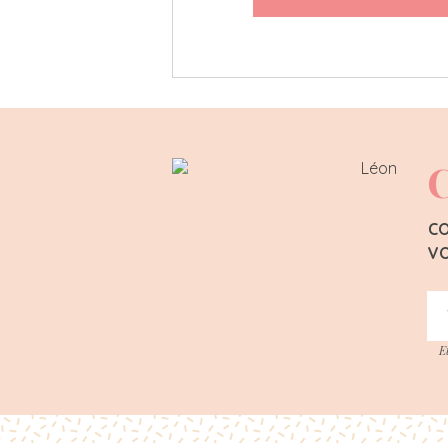
C
CO
VO
E