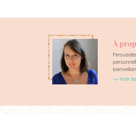
À prop
Persuadée 
personnell
bienveillan
Voir t