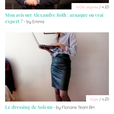
100% alignée
/ 4
Mon avis sur Alexandre Roth : arnaque ou vrai
expert ?
- by Emma
Style
/ 6
Le dressing de Solenn
- by Floriane Team BH