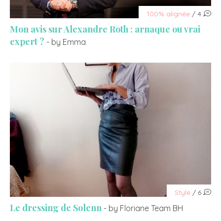
100% alignée
/ 4
Mon avis sur Alexandre Roth : arnaque ou vrai
expert ?
- by Emma
Style
/ 6
Le dressing de Solenn
- by Floriane Team BH