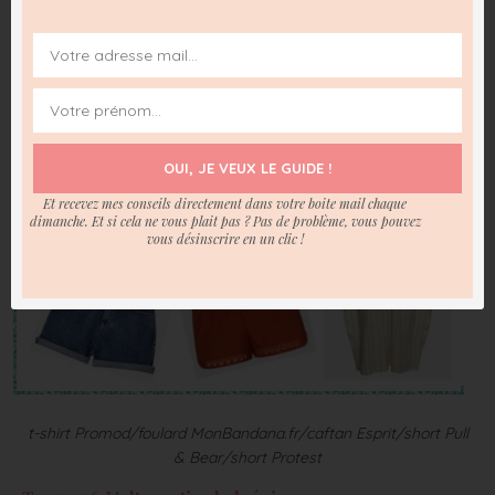
nos cheveux, pas forcément fans du soleil qui tape à midi.
Il existe également de belles marques fabriquant des
turbans, encore plus efficaces que ce soit pour couvrir
votre chevelure ou pour votre apparence !
OUI, JE VEUX LE GUIDE !
Et recevez mes conseils directement dans votre boite mail chaque
dimanche. Et si cela ne vous plait pas ? Pas de problème, vous pouvez
vous désinscrire en un clic !
t-shirt Promod/foulard MonBandana.fr/caftan Esprit/short Pull
& Bear/short Protest