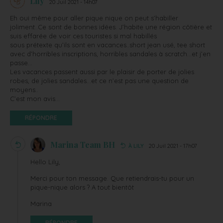
Lily
20 Juil 2021 - 14h07
Eh oui même pour aller pique nique on peut s’habiller
joliment..Ce sont de bonnes idées. J’habite une région côtière et
suis effarée de voir ces touristes si mal habillés
sous prétexte qu’ils sont en vacances..short jean usé, tee short
avec d’horribles inscriptions, horribles sandales à scratch…et j’en
passe…
Les vacances passent aussi par le plaisir de porter de jolies
robes, de jolies sandales…et ce n’est pas une question de
moyens..
C’est mon avis…
RÉPONDRE
Marina Team BH
À LILY
20 Juil 2021 - 17h07
Hello Lily,
Merci pour ton message. Que retiendrais-tu pour un
pique-nique alors ? A tout bientôt
Marina
RÉPONDRE