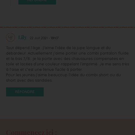
Lily
22 Juil 2021 - 18h07
Tout dépend l’âge…j’aime l’idée de la jupe longue et du
débardeur. Actuellement j’aime porter une combi pantalon fluide
et le bas 7/8.. je la porte avec des chaussures compensées en
toile et lacées d’une couleur rappelant l’imprimé. Je me sens très
à l’aise et c’est une tenue facile à porter.
Pour les jeunes j’aime beaucoup l’idée du combi short ou du
short avec des sandales.
RÉPONDRE
Commencez ici :