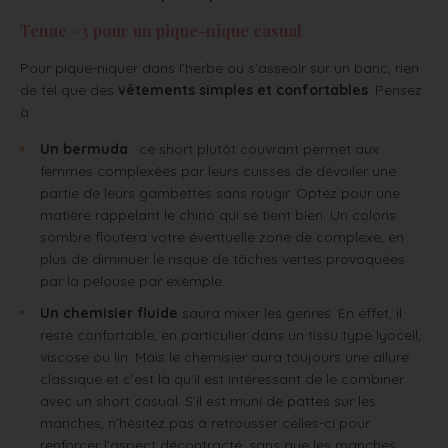
Tenue #3 pour un pique-nique casual
Pour pique-niquer dans l’herbe ou s’asseoir sur un banc, rien
de tel que des
vêtements simples et confortables
. Pensez
à :
Un bermuda
: ce short plutôt couvrant permet aux
femmes complexées par leurs cuisses de dévoiler une
partie de leurs gambettes sans rougir. Optez pour une
matière rappelant le chino qui se tient bien. Un coloris
sombre floutera votre éventuelle zone de complexe, en
plus de diminuer le risque de tâches vertes provoquées
par la pelouse par exemple.
Un chemisier fluide
saura mixer les genres. En effet, il
reste confortable, en particulier dans un tissu type lyocell,
viscose ou lin. Mais le chemisier aura toujours une allure
classique et c’est là qu’il est intéressant de le combiner
avec un short casual. S’il est muni de pattes sur les
manches, n’hésitez pas à retrousser celles-ci pour
renforcer l’aspect décontracté, sans que les manches