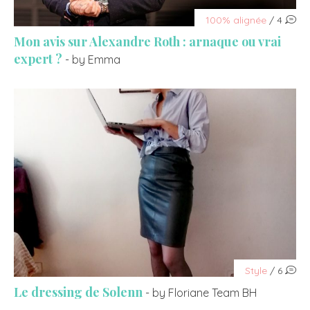
100% alignée
/ 4
Mon avis sur Alexandre Roth : arnaque ou vrai
expert ?
- by Emma
Style
/ 6
Le dressing de Solenn
- by Floriane Team BH