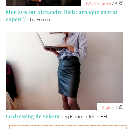
100% alignée
/ 4
Mon avis sur Alexandre Roth : arnaque ou vrai
expert ?
- by Emma
Style
/ 6
Le dressing de Solenn
- by Floriane Team BH