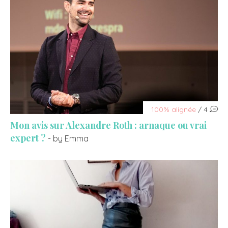
100% alignée
/ 4
Mon avis sur Alexandre Roth : arnaque ou vrai
expert ?
- by Emma