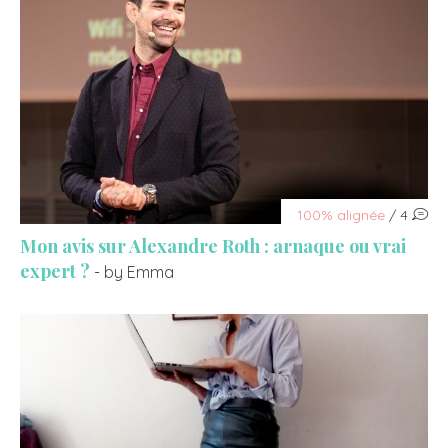
100% alignée
/ 4
Mon avis sur Alexandre Roth : arnaque ou vrai
expert ?
- by Emma