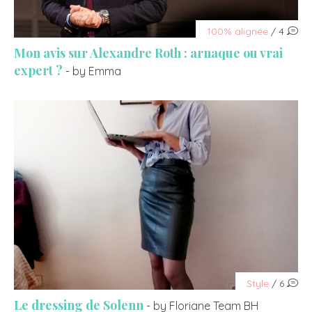
100% alignée
/ 4
Mon avis sur Alexandre Roth : arnaque ou vrai
expert ?
- by Emma
Style
/ 6
Le dressing de Solenn
- by Floriane Team BH