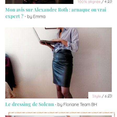
100% alignée
/ 4
Mon avis sur Alexandre Roth : arnaque ou vrai
expert ?
- by Emma
Style
/ 6
Le dressing de Solenn
- by Floriane Team BH